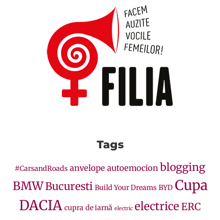
Tags
blogging
anvelope
autoemocion
#CarsandRoads
Cupa
BMW
Bucuresti
Build Your Dreams
BYD
DACIA
electrice
ERC
cupra
de iarnă
electric