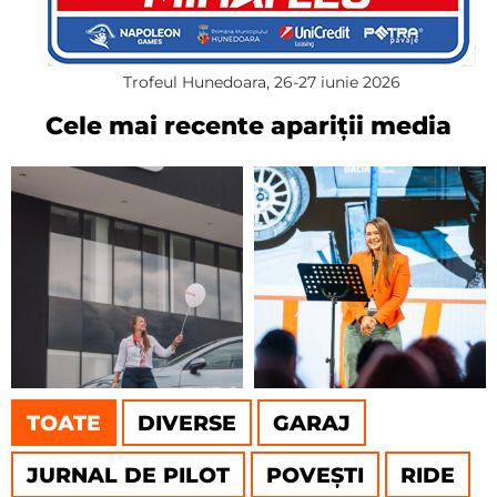
Trofeul Hunedoara, 26-27 iunie 2026
Cele mai recente apariții media
TOATE
DIVERSE
GARAJ
JURNAL DE PILOT
POVEȘTI
RIDE