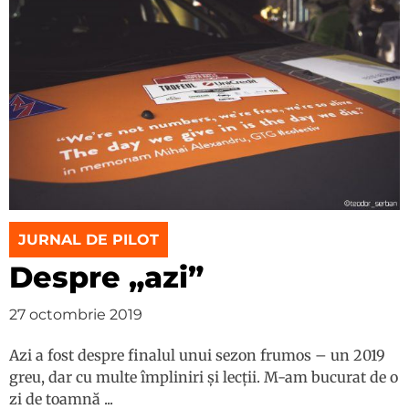
JURNAL DE PILOT
Despre „azi”
27 octombrie 2019
Azi a fost despre finalul unui sezon frumos – un 2019
greu, dar cu multe împliniri și lecții. M-am bucurat de o
zi de toamnă ...