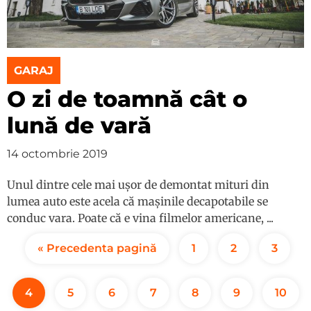
GARAJ
O zi de toamnă cât o
lună de vară
14 octombrie 2019
Unul dintre cele mai ușor de demontat mituri din
lumea auto este acela că mașinile decapotabile se
conduc vara. Poate că e vina filmelor americane, ...
« Precedenta pagină
1
2
3
4
5
6
7
8
9
10