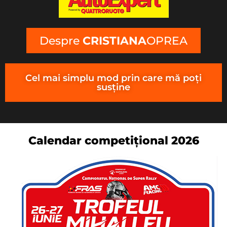
Despre
CRISTIANA
OPREA
Cel mai simplu mod prin care mă poți
susține
Calendar competițional 2026