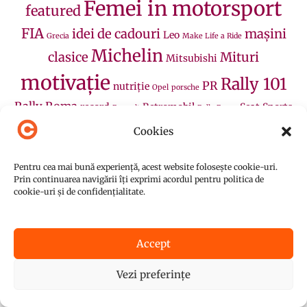
Femei in motorsport
featured
FIA
idei de cadouri
mașini
Leo
Grecia
Make Life a Ride
Michelin
clasice
Mituri
Mitsubishi
motivație
Rally 101
PR
nutriție
Opel
porsche
Rally Roma
record
Retromobil
Seat
Sports
Renault
Rolls-Royce
viteză în coastă
Festival
TEXTAR
Volkswagen
Walero
Cookies
În căutarea SUVului pierdut
Școală
WRC
Pentru cea mai bună experiență, acest website folosește cookie-uri.
Prin continuarea navigării îți exprimi acordul pentru politica de
cookie-uri și de confidențialitate.
Fondator Femei în Motorsport
Accept
Vezi preferințe