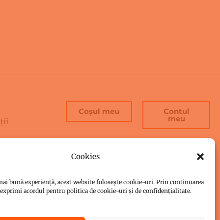
Coșul meu
Contul
meu
ții
r
Cookies
es
ai bună experiență, acest website folosește cookie-uri. Prin continuarea
i exprimi acordul pentru politica de cookie-uri și de confidențialitate.