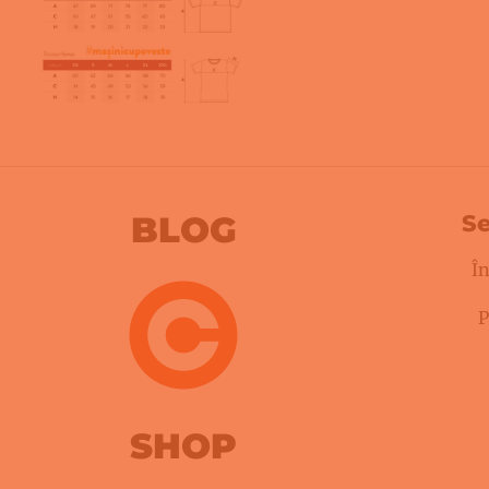
BLOG
Se
În
P
SHOP