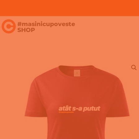
#masinicupoveste
SHOP