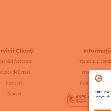
rvicii Clienți
Informații
trebări frecvente
Termeni și condi
olitica de livrare
Protecția datelo
Retururi
Politica de cooki
Pentru cea m
Contact
navigării îț