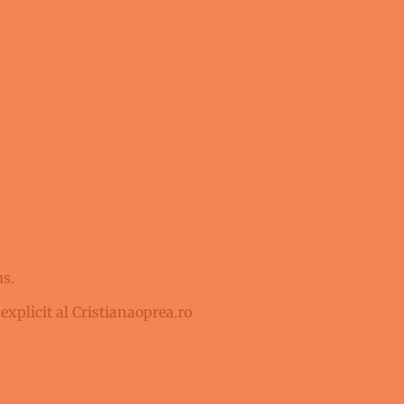
!
us.
 explicit al Cristianaoprea.ro