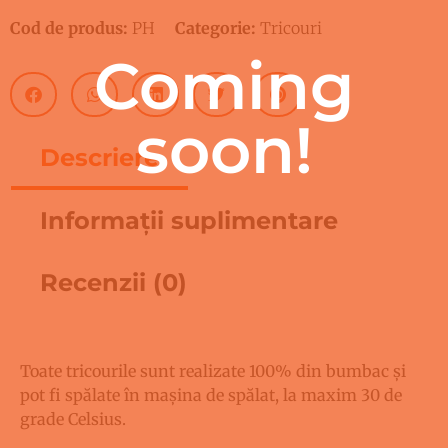
Cod de produs:
PH
Categorie:
Tricouri
Coming
soon!
Descriere
Informații suplimentare
Recenzii (0)
Descriere
Toate tricourile sunt realizate 100% din bumbac și
pot fi spălate în mașina de spălat, la maxim 30 de
grade Celsius.