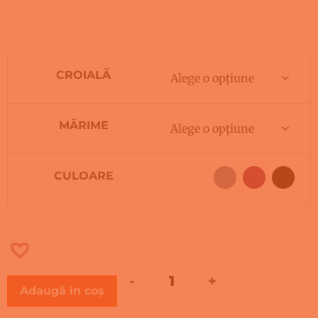
CROIALĂ
MĂRIME
CULOARE
-
+
Adaugă în coș