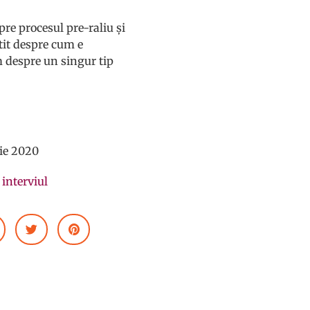
re procesul pre-raliu și
tit despre cum e
m despre un singur tip
ie 2020
t interviul