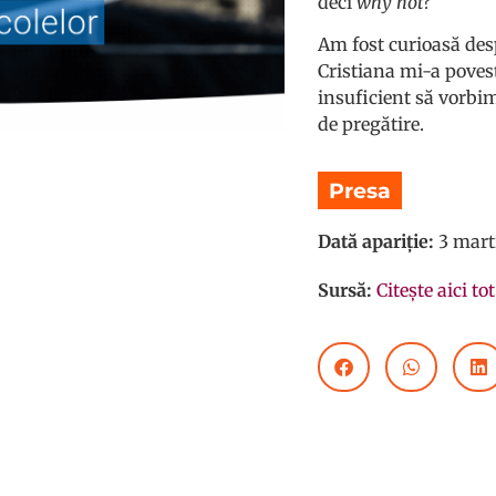
deci
why not?
Am fost curioasă desp
Cristiana mi-a poves
insuficient să vorbi
de pregătire.
Presa
Dată apariție:
3 mart
Sursă:
Citește aici to