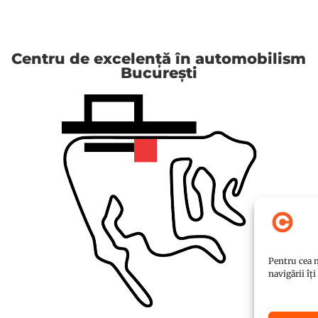
Centru de excelență în automobilism
București
Pentru cea m
navigării îț