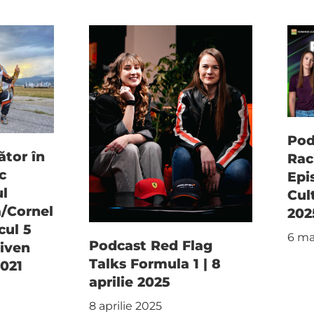
Pod
ător în
Rac
c
Epi
ul
Cul
a/Cornel
202
cul 5
6 ma
Podcast Red Flag
liven
Talks Formula 1 | 8
2021
aprilie 2025
8 aprilie 2025