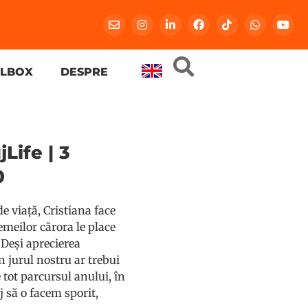
LBOX
DESPRE
jLife | 3
0
e viață, Cristiana face
emeilor cărora le place
 Deși aprecierea
n jurul nostru ar trebui
 tot parcursul anului, în
 să o facem sporit,