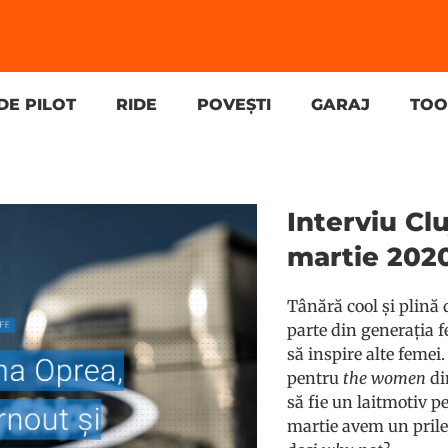
DE PILOT
RIDE
POVEȘTI
GARAJ
TOO
Interviu Clu
martie 202
Tânără cool și plină d
parte din generația f
să inspire alte femei.
pentru
the women
di
să fie un laitmotiv pe
martie avem un prilej