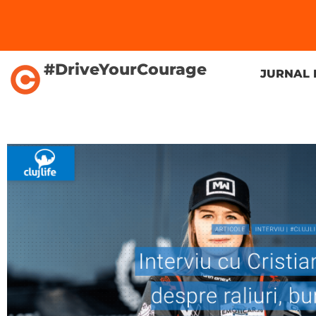
#DriveYourCourage
JURNAL 