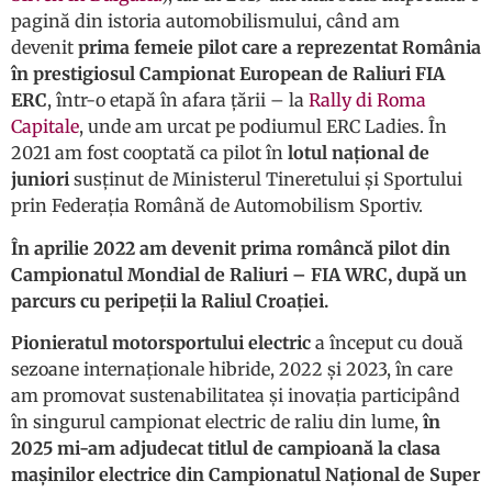
pagină din istoria automobilismului, când am
devenit
prima femeie pilot care a reprezentat România
în prestigiosul Campionat European de Raliuri FIA
ERC
, într-o etapă în afara țării – la
Rally di Roma
Capitale
, unde am urcat pe podiumul ERC Ladies. În
2021 am fost cooptată ca pilot în
lotul național de
juniori
susținut de Ministerul Tineretului și Sportului
prin Federația Română de Automobilism Sportiv.
În aprilie 2022 am devenit prima româncă pilot din
Campionatul Mondial de Raliuri – FIA WRC, după un
parcurs cu peripeții la Raliul Croației.
Pionieratul motorsportului electric
a început cu două
sezoane internaționale hibride, 2022 și 2023, în care
am promovat sustenabilitatea și inovația participând
în singurul campionat electric de raliu din lume,
în
2025 mi-am adjudecat titlul de campioană la clasa
mașinilor electrice din Campionatul Național de Super