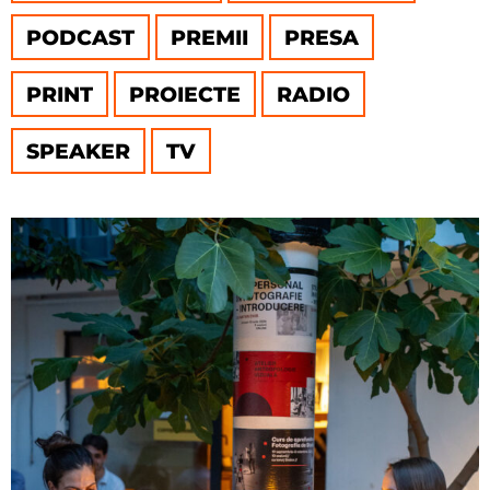
PODCAST
PREMII
PRESA
PRINT
PROIECTE
RADIO
SPEAKER
TV