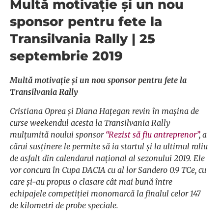
Multă motivație și un nou
sponsor pentru fete la
Transilvania Rally | 25
septembrie 2019
Multă motivație și un nou sponsor pentru fete la
Transilvania Rally
Cristiana Oprea și Diana Hațegan revin în mașina de
curse weekendul acesta la Transilvania Rally
mulțumită noului sponsor
“Rezist să fiu antreprenor”
, a
cărui susținere le permite să ia startul și la ultimul raliu
de asfalt din calendarul național al sezonului 2019. Ele
vor concura în Cupa DACIA cu al lor Sandero 0.9 TCe, cu
care și-au propus o clasare cât mai bună între
echipajele competiției monomarcă la finalul celor 147
de kilometri de probe speciale.