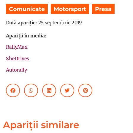
Comunicate
,
Motorsport
,
Presa
Dată apariție:
25 septembrie 2019
Apariții în media:
RallyMax
SheDrives
Autorally
Apariții similare