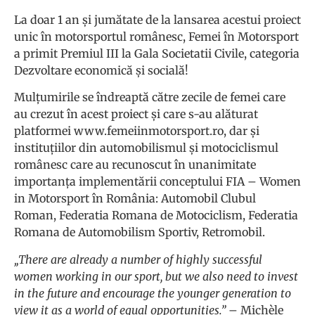
La doar 1 an și jumătate de la lansarea acestui proiect
unic în motorsportul românesc, Femei în Motorsport
a primit Premiul III la
Gala Societatii Civile
, categoria
Dezvoltare economică și socială!
Mulțumirile se îndreaptă către zecile de femei care
au crezut în acest proiect și care s-au alăturat
platformei
www.femeiinmotorsport.ro
, dar și
instituțiilor din automobilismul și motociclismul
românesc care au recunoscut în unanimitate
importanța implementării conceptului
FIA – Women
in Motorsport
în România:
Automobil Clubul
Roman
,
Federatia Romana de Motociclism
,
Federatia
Romana de Automobilism Sportiv
,
Retromobil
.
„There are already a number of highly successful
women working in our sport, but we also need to invest
in the future and encourage the younger generation to
view it as a world of equal opportunities.”
– Michèle