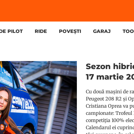
DE PILOT
RIDE
POVEȘTI
GARAJ
TOO
Sezon hibrid
17 martie 2
Cu două mașini de ral
Peugeot 208 R2 și Ope
Cristiana Oprea va p
campionate: Trofeul 
competiția 100% elec
Calendarul ei cuprind