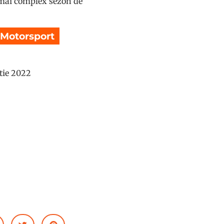
l mai complex sezon de
Motorsport
,
tie 2022