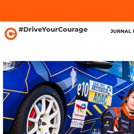
#DriveYourCourage
JURNAL 