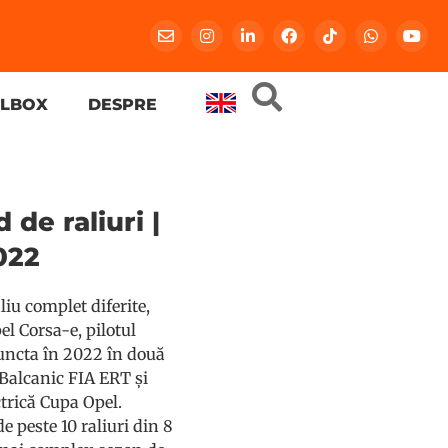
LBOX
DESPRE
 de raliuri |
022
iu complet diferite,
l Corsa-e, pilotul
uncta în 2022 în două
Balcanic FIA ERT și
trică Cupa Opel.
e peste 10 raliuri din 8