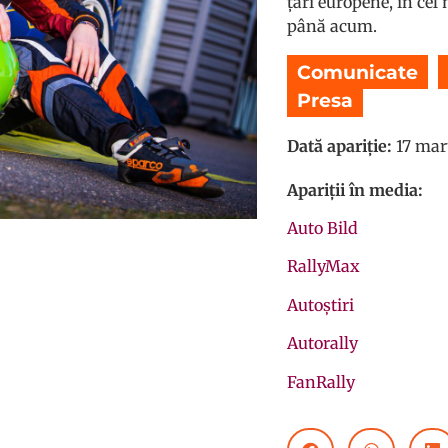
țări europene, în ce
până acum.
Comunicate
,
Presa
Dată apariție:
17 mar
Apariții în media:
Auto Bild
RallyMax
Autoștiri
Autorally
FanRally