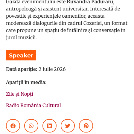
Gazda evenimentului este
Ruxandra Păduraru
,
antropoloagă și asistent universitar. Interesată de
poveștile și experiențele oamenilor, aceasta
moderează dialogurile din cadrul Cozeriei, un format
care propune un spațiu de întâlnire și conversație în
jurul muzicii.
Speaker
Dată apariție:
2 iulie 2026
Apariții în media:
Zile și Nopți
Radio România Cultural