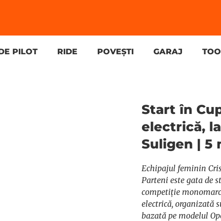
DE PILOT
RIDE
POVEȘTI
GARAJ
TOO
Start în Cu
electrică, 
Suligen | 5
Echipajul feminin Cri
Parteni este gata de st
competiție monomarcă
electrică, organizată 
bazată pe modelul Ope