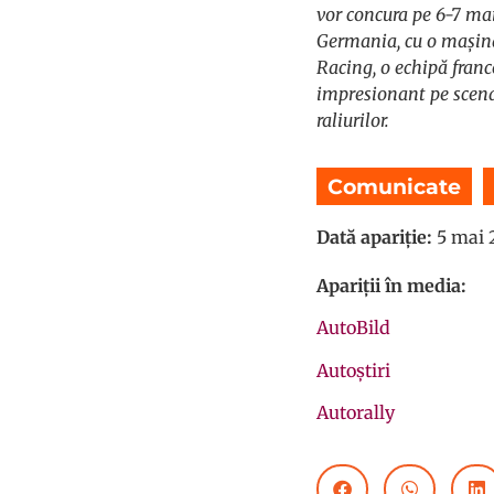
vor concura pe 6-7 mai
Germania, cu o mașină
Racing, o echipă fran
impresionant pe scena
raliurilor.
Comunicate
,
Dată apariție:
5 mai 
Apariții în media:
AutoBild
Autoștiri
Autorally