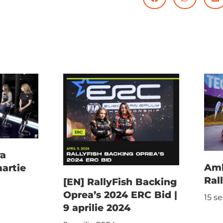
ra
Am
martie
Ral
[EN] RallyFish Backing
Oprea’s 2024 ERC Bid |
15 s
9 aprilie 2024