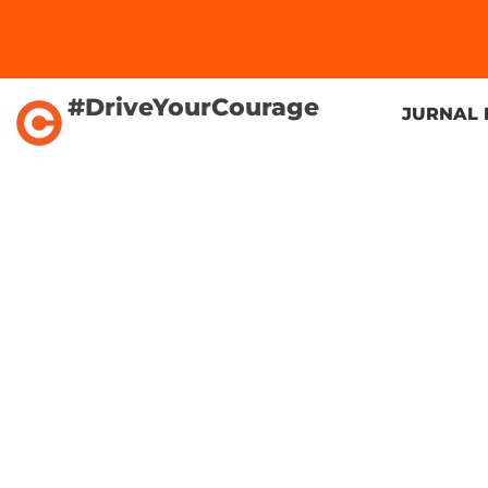
#DriveYourCourage
JURNAL 