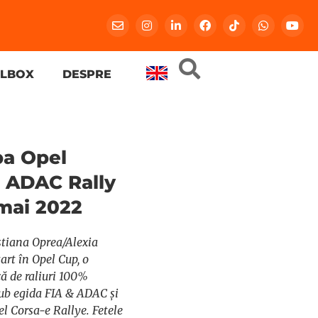
LBOX
DESPRE
pa Opel
la ADAC Rally
 mai 2022
stiana Oprea/Alexia
art în Opel Cup, o
 de raliuri 100%
sub egida FIA & ADAC și
l Corsa-e Rallye. Fetele