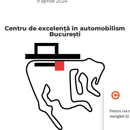
9 aprilie 2024
Centru de excelență în automobilism
București
Pentru cea m
navigării îț