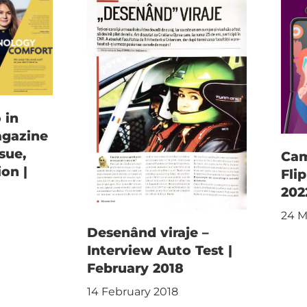
 in
agazine
sue,
Cam
ion |
Fli
202
24 M
Desenând viraje –
Interview Auto Test |
February 2018
14 February 2018