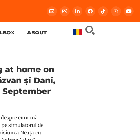
LBOX
ABOUT
g at home on
zvan și Dani,
 9 September
t, despre cum mă
i pe simulatorul de
emisiunea Neața cu
 Antena 1 din 9