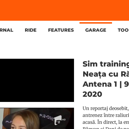
URNAL
RIDE
FEATURES
GARAGE
TOO
Sim trainin
Neața cu Ră
Antena 1 |
2020
Un reportaj deosebi
antrenez între raliur
acasă. În direct, la 
Răzvan și Dani de pe