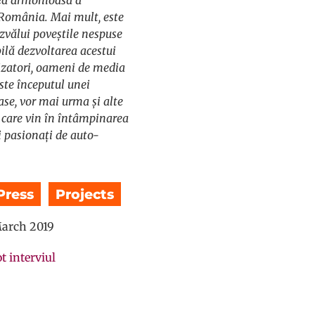
 România. Mai mult, este
zvălui poveștile nespuse
bilă dezvoltarea acestui
nizatori, oameni de media
te începutul unei
se, vor mai urma și alte
e care vin în întâmpinarea
ri pasionați de auto-
Press
,
Projects
arch 2019
ot interviul