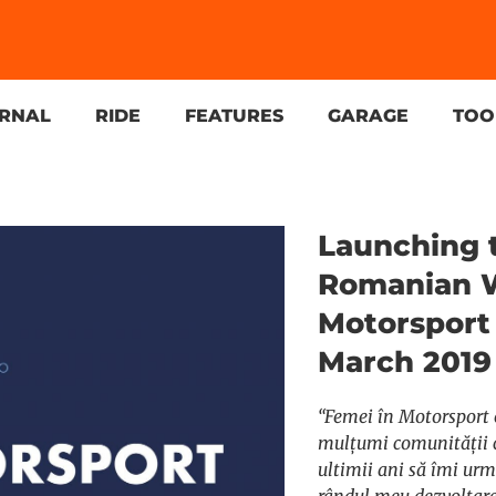
URNAL
RIDE
FEATURES
GARAGE
TOO
Launching 
Romanian 
Motorsport 
March 2019
“Femei în Motorsport 
mulțumi comunității c
ultimii ani să îmi urme
rândul meu dezvoltar