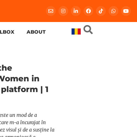
LBOX
ABOUT
the
Women in
platform | 1
este un mod de a
are m-a încurajat în
z visul și de a susține la
ea armonioasă a