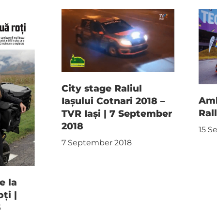
City stage Raliul
Am
Iașului Cotnari 2018 –
Ral
TVR Iași | 7 September
2018
15 S
7 September 2018
e la
ți |
5