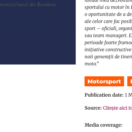
sportului cu motor în
o oportunitate de a de
ale celor care fac posi
sport – oficiali, orga
sau team manageri. Es
perioade foarte frumoa
inițiative constructiv
noii generații de tine
moto.”
Motorsport
,
Publication date:
1 M
Source:
Citește aici t
Media coverage: