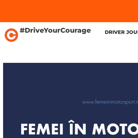
#DriveYourCourage
DRIVER JO