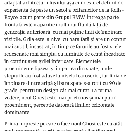
adaptat arhitecturii luxului așa cum este el definit de
experiența de peste un secol a britanicilor de la Rolls-
Royce, acum parte din Grupul BMW. Întreaga parte
frontală este o apariție mult mai fluidă față de
generația anterioară, cu mai puține linii de îmbinare
vizibile. Grila este la nivel cu bara față și are un contur
mai subtil, încastrat, în timp ce farurile au fost și ele
redesenate mai simplu, cu luminile de ceață încadrate
în continuarea grilei inferioare. Elementele
proeminente lipsesc și în partea din spate, unde
stopurile au fost aduse la nivelul caroseriei, iar linia de
îmbinare dintre aripă și bara spate s-a rotit cu 90 de
grade, pentru un design cât mai curat. La prima
vedere, noul Ghost este mai prietenos și mai puțin
proeminent, percepție datorată liniilor orizontale
dominante.
Prima impresie pe care o face noul Ghost este cu atât