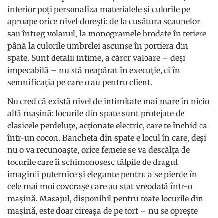
interior poți personaliza materialele și culorile pe
aproape orice nivel dorești: de la cusătura scaunelor
sau întreg volanul, la monogramele brodate în tetiere
până la culorile umbrelei ascunse în portiera din
spate. Sunt detalii intime, a căror valoare – deși
impecabilă – nu stă neapărat în execuție, ci în
semnificația pe care o au pentru client.
Nu cred că există nivel de intimitate mai mare în nicio
altă mașină: locurile din spate sunt protejate de
clasicele perdeluțe, acționate electric, care te închid ca
într-un cocon. Bancheta din spate e locul în care, deși
nu o va recunoaște, orice femeie se va descălța de
tocurile care îi schimonosesc tălpile de dragul
imaginii puternice și elegante pentru a se pierde în
cele mai moi covorașe care au stat vreodată într-o
mașină. Masajul, disponibil pentru toate locurile din
mașină, este doar cireașa de pe tort – nu se oprește