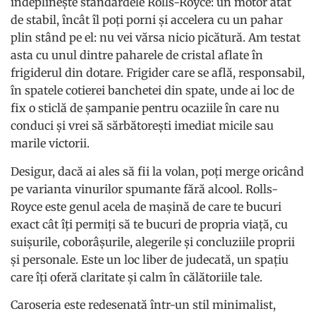
îndeplinește standardele Rolls-Royce: un motor atât
de stabil, încât îl poți porni și accelera cu un pahar
plin stând pe el: nu vei vărsa nicio picătură. Am testat
asta cu unul dintre paharele de cristal aflate în
frigiderul din dotare. Frigider care se află, responsabil,
în spatele cotierei banchetei din spate, unde ai loc de
fix o sticlă de șampanie pentru ocaziile în care nu
conduci și vrei să sărbătorești imediat micile sau
marile victorii.
Desigur, dacă ai ales să fii la volan, poți merge oricând
pe varianta vinurilor spumante fără alcool. Rolls-
Royce este genul acela de mașină de care te bucuri
exact cât îți permiți să te bucuri de propria viață, cu
suișurile, coborâșurile, alegerile și concluziile proprii
și personale. Este un loc liber de judecată, un spațiu
care îți oferă claritate și calm în călătoriile tale.
Caroseria este redesenată într-un stil minimalist,