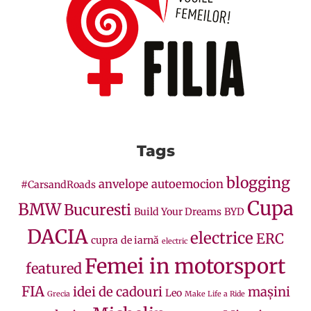
Tags
blogging
anvelope
autoemocion
#CarsandRoads
Cupa
BMW
Bucuresti
Build Your Dreams
BYD
DACIA
electrice
ERC
cupra
de iarnă
electric
Femei in motorsport
featured
FIA
idei de cadouri
mașini
Leo
Grecia
Make Life a Ride