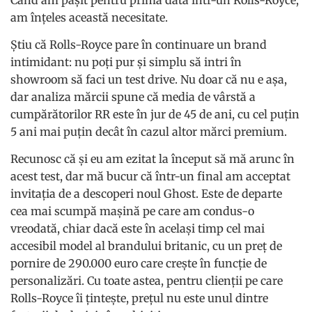
am înțeles această necesitate.
Știu că Rolls-Royce pare în continuare un brand
intimidant: nu poți pur și simplu să intri în
showroom să faci un test drive. Nu doar că nu e așa,
dar analiza mărcii spune că media de vârstă a
cumpărătorilor RR este în jur de 45 de ani, cu cel puțin
5 ani mai puțin decât în cazul altor mărci premium.
Recunosc că și eu am ezitat la început să mă arunc în
acest test, dar mă bucur că într-un final am acceptat
invitația de a descoperi noul Ghost. Este de departe
cea mai scumpă mașină pe care am condus-o
vreodată, chiar dacă este în același timp cel mai
accesibil model al brandului britanic, cu un preț de
pornire de 290.000 euro care crește în funcție de
personalizări. Cu toate astea, pentru clienții pe care
Rolls-Royce îi țintește, prețul nu este unul dintre