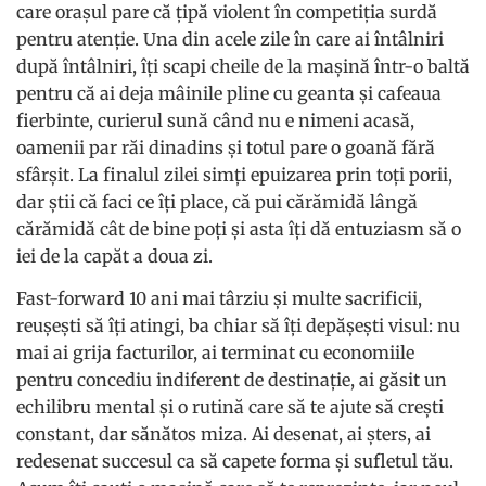
care orașul pare că țipă violent în competiția surdă
pentru atenție. Una din acele zile în care ai întâlniri
după întâlniri, îți scapi cheile de la mașină într-o baltă
pentru că ai deja mâinile pline cu geanta și cafeaua
fierbinte, curierul sună când nu e nimeni acasă,
oamenii par răi dinadins și totul pare o goană fără
sfârșit. La finalul zilei simți epuizarea prin toți porii,
dar știi că faci ce îți place, că pui cărămidă lângă
cărămidă cât de bine poți și asta îți dă entuziasm să o
iei de la capăt a doua zi.
Fast-forward 10 ani mai târziu și multe sacrificii,
reușești să îți atingi, ba chiar să îți depășești visul: nu
mai ai grija facturilor, ai terminat cu economiile
pentru concediu indiferent de destinație, ai găsit un
echilibru mental și o rutină care să te ajute să crești
constant, dar sănătos miza. Ai desenat, ai șters, ai
redesenat succesul ca să capete forma și sufletul tău.