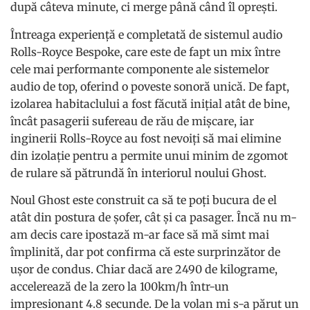
după câteva minute, ci merge până când îl oprești.
Întreaga experiență e completată de sistemul audio
Rolls-Royce Bespoke, care este de fapt un mix între
cele mai performante componente ale sistemelor
audio de top, oferind o poveste sonoră unică. De fapt,
izolarea habitaclului a fost făcută inițial atât de bine,
încât pasagerii sufereau de rău de mișcare, iar
inginerii Rolls-Royce au fost nevoiți să mai elimine
din izolație pentru a permite unui minim de zgomot
de rulare să pătrundă în interiorul noului Ghost.
Noul Ghost este construit ca să te poți bucura de el
atât din postura de șofer, cât și ca pasager. Încă nu m-
am decis care ipostază m-ar face să mă simt mai
împlinită, dar pot confirma că este surprinzător de
ușor de condus. Chiar dacă are 2490 de kilograme,
accelerează de la zero la 100km/h într-un
impresionant 4.8 secunde. De la volan mi s-a părut un