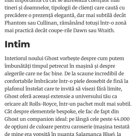
mai importantă cu cât se adresează clienților mai
tineri și doamnelor, tipologii de clienți care caută cu
precădere o prezență elegantă, dar mai subtilă decât
Phantom sau Cullinan, rămânând totuși într-o zonă
mai practică decât coupe-rile Dawn sau Wraith.
Intim
Interiorul noului Ghost vorbește despre cum putem
îmbunătăți timpul petrecut în mașină și despre
alegerile care ne fac bine. De la scaune incredibil de
confortabile îmbrăcate într-o piele deosebit de fină la
plafonul înstelat care te invită să visezi fără limite,
Ghost oferă aceeași extensie a universului tău ca
oricare alt Rolls-Royce, într-un pachet mult mai subtil.
Cât despre elementele bespoke, ele fac de fapt din
Ghost un companion ideal: pe lângă cele peste 44.000
de opțiuni de culoare pentru caroserie (mașina testată
de mine era vopsită în nuanța Salamanca Blue), la