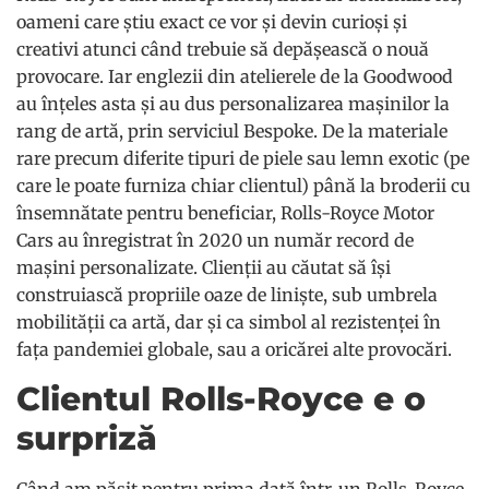
oameni care știu exact ce vor și devin curioși și
creativi atunci când trebuie să depășească o nouă
provocare. Iar englezii din atelierele de la Goodwood
au înțeles asta și au dus personalizarea mașinilor la
rang de artă, prin serviciul Bespoke. De la materiale
rare precum diferite tipuri de piele sau lemn exotic (pe
care le poate furniza chiar clientul) până la broderii cu
însemnătate pentru beneficiar, Rolls-Royce Motor
Cars au înregistrat în 2020 un număr record de
mașini personalizate. Clienții au căutat să își
construiască propriile oaze de liniște, sub umbrela
mobilității ca artă, dar și ca simbol al rezistenței în
fața pandemiei globale, sau a oricărei alte provocări.
Clientul Rolls-Royce e o
surpriză
Când am pășit pentru prima dată într-un Rolls-Royce,