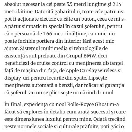
absolut necesar la cei peste 5.5 metri lungime și 2.14
metri lățime. Datorită gabaritului, toate cele patru uși
pot fi acționate electric cu câte un buton, ceea ce mi s-
a părut simpatic în special în cazul șoferului, pentru
că o persoană de 1.66 metri înălțime, ca mine, nu
poate închide portiera din interior fără acest mic
ajutor. Sistemul multimedia și tehnologiile de
asistență sunt preluate din Grupul BMW, deci
beneficiezi de cruise control cu menținerea distanței
față de mașina din față, de Apple CarPlay wireless și
display-uri pentru locurile din spate. Lipsește
menținerea automată a benzii, dar măcar ai garanția
că șoferul tău nu se plictisește urmărind drumul.
În final, experiența cu noul Rolls-Royce Ghost m-a
făcut să explorez în detaliu cum arată succesul și care
este dimensiunea luxului pentru mine. Odată trecând
peste normele sociale și culturale prăfuite, poți găsi o