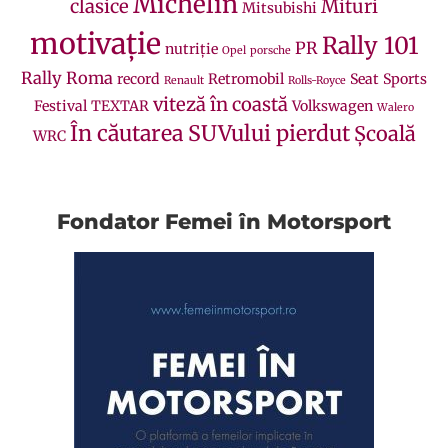
Michelin
clasice
Mituri
Mitsubishi
motivație
Rally 101
PR
nutriție
Opel
porsche
Rally Roma
record
Retromobil
Seat
Sports
Renault
Rolls-Royce
viteză în coastă
Festival
TEXTAR
Volkswagen
Walero
În căutarea SUVului pierdut
Școală
WRC
Fondator Femei în Motorsport