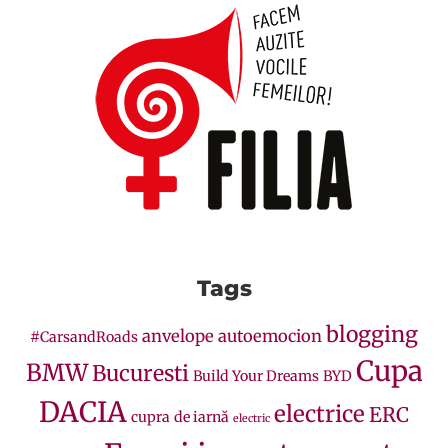
Tags
blogging
anvelope
autoemocion
#CarsandRoads
Cupa
BMW
Bucuresti
Build Your Dreams
BYD
DACIA
electrice
ERC
cupra
de iarnă
electric