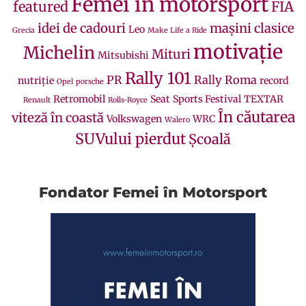
Femei in motorsport
featured
FIA
idei de cadouri
mașini clasice
Leo
Grecia
Make Life a Ride
motivație
Michelin
Mituri
Mitsubishi
Rally 101
PR
Rally Roma
nutriție
record
Opel
porsche
Retromobil
Seat
Sports Festival
TEXTAR
Renault
Rolls-Royce
În căutarea
viteză în coastă
Volkswagen
WRC
Walero
SUVului pierdut
Școală
Fondator Femei în Motorsport