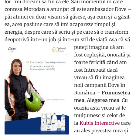
lor. Îmi doream să fiu ca ele. Sau momentul în care
contesa Morodan a anunțat că este ambasador Dove –
păi atunci eu doar visam să găsesc, așa cum și-a găsit
ea, acea pasiune care să îmi acapareze timpul și
energia, despre care să scriu și pe care să o transform
deopotrivă într-un job și într-un stil de viață.
Așa că vă
puteți imagina că am
fost copleșită, onorată și
foarte fericită când am
fost întrebată dacă
vreau să fiu imaginea
noii campanii Dove în
România –
Frumusețea
mea. Alegerea mea
. Cu
ocazia asta vreau să le
mulțumesc și celor de
la
Kubis Interactive
care
au ales povestea mea și