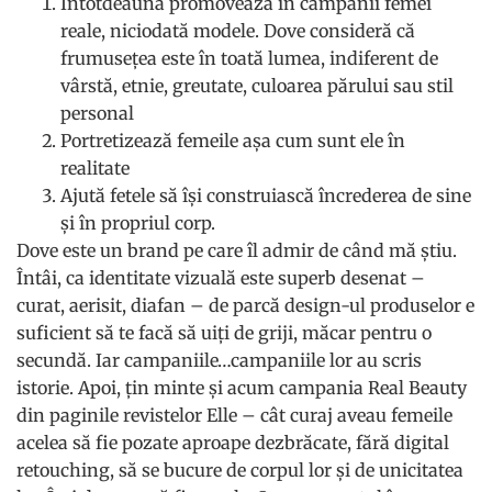
Întotdeauna promovează în campanii femei
reale, niciodată modele. Dove consideră că
frumusețea este în toată lumea, indiferent de
vârstă, etnie, greutate, culoarea părului sau stil
personal
Portretizează femeile așa cum sunt ele în
realitate
Ajută fetele să își construiască încrederea de sine
și în propriul corp.
Dove este un brand pe care îl admir de când mă știu.
Întâi, ca identitate vizuală este superb desenat –
curat, aerisit, diafan – de parcă design-ul produselor e
suficient să te facă să uiți de griji, măcar pentru o
secundă. Iar campaniile…campaniile lor au scris
istorie. Apoi, țin minte și acum campania Real Beauty
din paginile revistelor Elle – cât curaj aveau femeile
acelea să fie pozate aproape dezbrăcate, fără digital
retouching, să se bucure de corpul lor și de unicitatea