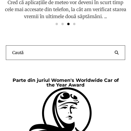
a
30 septembrie 2025
C
Duminică am profitat de ultima bucățică de vară și am
plecat pe drumul vinului din Prahova, având ca obiectiv
primele ace de păr pe două ...
Parte din juriul Women's Worldwide Car of
the Year Award