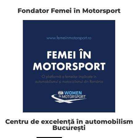
În căutarea SUVului pierdut
Școală
WRC
Fondator Femei în Motorsport