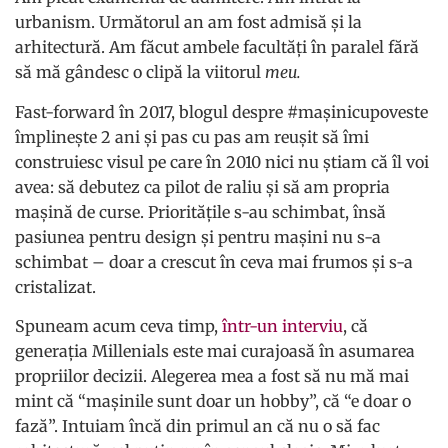
urbanism. Următorul an am fost admisă și la
arhitectură. Am făcut ambele facultăți în paralel fără
să mă gândesc o clipă la viitorul
meu.
Fast-forward în 2017, blogul despre #mașinicupoveste
împlinește 2 ani și pas cu pas am reușit să îmi
construiesc visul pe care în 2010 nici nu știam că îl voi
avea: să debutez ca pilot de raliu și să am propria
mașină de curse. Prioritățile s-au schimbat, însă
pasiunea pentru design și pentru mașini nu s-a
schimbat – doar a crescut în ceva mai frumos și s-a
cristalizat.
Spuneam acum ceva timp,
într-un interviu
, că
generația Millenials este mai curajoasă în asumarea
propriilor decizii. Alegerea mea a fost să nu mă mai
mint că “mașinile sunt doar un hobby”, că “e doar o
fază”. Intuiam încă din primul an că nu o să fac