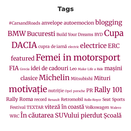
Tags
blogging
anvelope
autoemocion
#CarsandRoads
Cupa
BMW
Bucuresti
Build Your Dreams
BYD
DACIA
electrice
ERC
cupra
de iarnă
electric
Femei in motorsport
featured
FIA
idei de cadouri
mașini
Leo
Grecia
Make Life a Ride
Michelin
clasice
Mituri
Mitsubishi
motivație
Rally 101
PR
nutriție
Opel
porsche
Rally Roma
record
Retromobil
Seat
Sports
Renault
Rolls-Royce
viteză în coastă
Festival
TEXTAR
Volkswagen
Walero