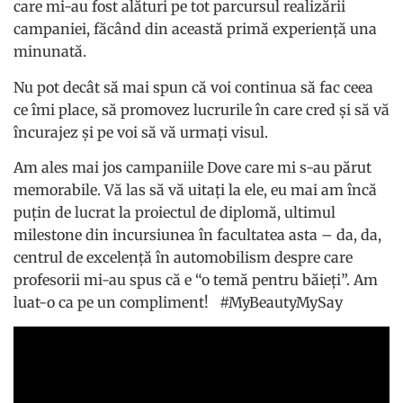
care mi-au fost alături pe tot parcursul realizării
campaniei, făcând din această primă experiență una
minunată.
Nu pot decât să mai spun că voi continua să fac ceea
ce îmi place, să promovez lucrurile în care cred și să vă
încurajez și pe voi să vă urmați visul.
Am ales mai jos campaniile Dove care mi s-au părut
memorabile. Vă las să vă uitați la ele, eu mai am încă
puțin de lucrat la proiectul de diplomă, ultimul
milestone din incursiunea în facultatea asta – da, da,
centrul de excelență în automobilism despre care
profesorii mi-au spus că e “o temă pentru băieți”. Am
luat-o ca pe un compliment! #MyBeautyMySay