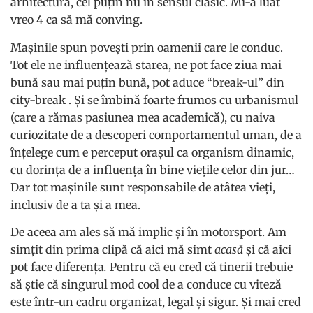
arhitectură, cel puțin nu în sensul clasic. Mi-a luat
vreo 4 ca să mă conving.
Mașinile spun povești prin oamenii care le conduc.
Tot ele ne influențează starea, ne pot face ziua mai
bună sau mai puțin bună, pot aduce “break-ul” din
city-break . Și se îmbină foarte frumos cu urbanismul
(care a rămas pasiunea mea academică), cu naiva
curiozitate de a descoperi comportamentul uman, de a
înțelege cum e perceput orașul ca organism dinamic,
cu dorința de a influența în bine viețile celor din jur…
Dar tot mașinile sunt responsabile de atâtea vieți,
inclusiv de a ta și a mea.
De aceea am ales să mă implic și în motorsport. Am
simțit din prima clipă că aici mă simt
acasă
și că aici
pot face diferența
.
Pentru că eu cred că tinerii trebuie
să știe că singurul mod cool de a conduce cu viteză
este într-un cadru organizat, legal și sigur. Și mai cred