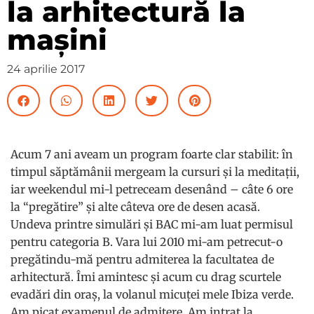
la arhitectură la
mașini
24 aprilie 2017
Acum 7 ani aveam un program foarte clar stabilit: în
timpul săptămânii mergeam la cursuri și la meditații,
iar weekendul mi-l petreceam desenând – câte 6 ore
la “pregătire” și alte câteva ore de desen acasă.
Undeva printre simulări și BAC mi-am luat permisul
pentru categoria B. Vara lui 2010 mi-am petrecut-o
pregătindu-mă pentru admiterea la facultatea de
arhitectură. Îmi amintesc și acum cu drag scurtele
evadări din oraș, la volanul micuței mele Ibiza verde.
Am picat examenul de admitere. Am intrat la