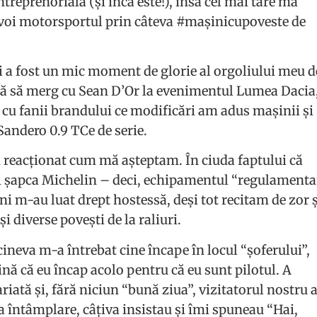
reprenorială (și încă este!), însă cel mai tare mă
 voi motorsportul prin câteva #mașinicupoveste de
uri a fost un mic moment de glorie al orgoliului meu d
ată să merg cu Sean D’Or la evenimentul Lumea Dacia
cu fanii brandului ce modificări am adus mașinii și
andero 0.9 TCe de serie.
au reacționat cum mă așteptam. În ciuda faptului că
 șapca Michelin – deci, echipamentul “regulamenta
m-au luat drept hostessă, deși tot recitam de zor ș
i diverse povești de la raliuri.
ineva m-a întrebat cine încape în locul “șoferului”,
nă că eu încap acolo pentru că eu sunt pilotul. A
riată și, fără niciun “bună ziua”, vizitatorul nostru 
 întâmplare, câțiva insistau și îmi spuneau “Hai,