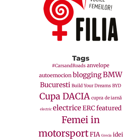
Tags
anvelope
#CarsandRoads
BMW
blogging
autoemocion
Bucuresti
Build Your Dreams
BYD
Cupa DACIA
cupra
de iarnă
electrice
ERC
featured
electric
Femei in
motorsport
FIA
idei
Grecia