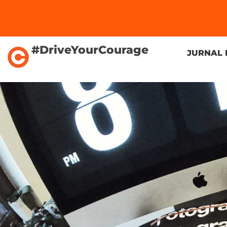
#DriveYourCourage
JURNAL 