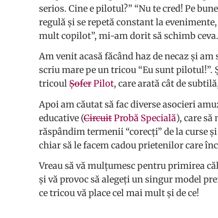
serios. Cine e pilotul?” “Nu te cred! Pe bun
regulă și se repetă constant la evenimente, 
mult copilot”, mi-am dorit să schimb ceva
Am venit acasă făcând haz de necaz și am sp
scriu mare pe un tricou “Eu sunt pilotul!”. 
tricoul
Șofer
Pilot
, care arată cât de subtilă
Apoi am căutat să fac diverse asocieri amuz
educative (
Circuit
Probă Specială
), care să
răspândim termenii “corecți” de la curse și
chiar să le facem cadou prietenilor care în
Vreau să vă mulțumesc pentru primirea căld
și
vă provoc să alegeți un singur model pref
ce tricou vă place cel mai mult și de ce!