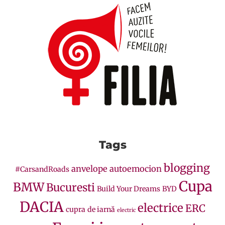
Tags
blogging
anvelope
autoemocion
#CarsandRoads
Cupa
BMW
Bucuresti
Build Your Dreams
BYD
DACIA
electrice
ERC
cupra
de iarnă
electric