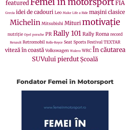
Femei in motorsport
featured
FIA
idei de cadouri
mașini clasice
Leo
Grecia
Make Life a Ride
motivație
Michelin
Mituri
Mitsubishi
Rally 101
PR
Rally Roma
nutriție
record
Opel
porsche
Retromobil
Seat
Sports Festival
TEXTAR
Renault
Rolls-Royce
În căutarea
viteză în coastă
Volkswagen
WRC
Walero
SUVului pierdut
Școală
Fondator Femei în Motorsport