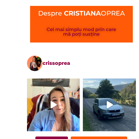
Despre
CRISTIANA
OPREA
Cel mai simplu mod prin care
mă poți susține
crissoprea