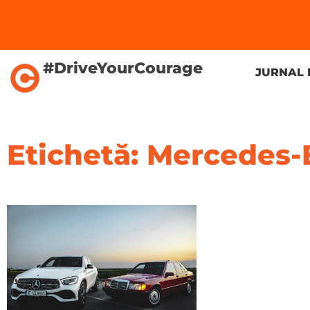
#DriveYourCourage
JURNAL 
Etichetă: Mercedes