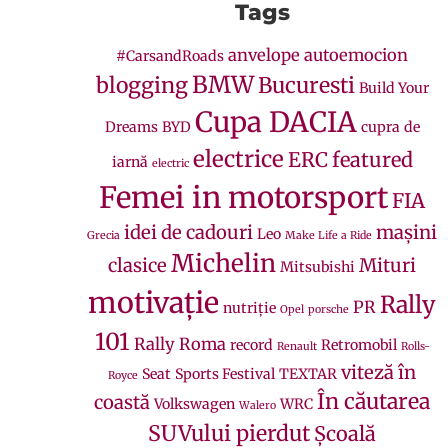
Tags
anvelope
autoemocion
#CarsandRoads
BMW
blogging
Bucuresti
Build Your
Cupa DACIA
Dreams
BYD
cupra
de
electrice
ERC
featured
iarnă
electric
Femei in motorsport
FIA
idei de cadouri
mașini
Leo
Grecia
Make Life a Ride
Michelin
clasice
Mituri
Mitsubishi
motivație
Rally
PR
nutriție
Opel
porsche
101
Rally Roma
record
Retromobil
Renault
Rolls-
viteză în
Seat
Sports Festival
TEXTAR
Royce
În căutarea
coastă
Volkswagen
WRC
Walero
SUVului pierdut
Școală