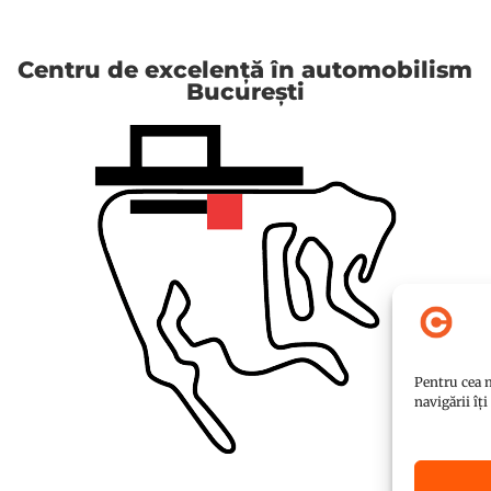
Centru de excelență în automobilism
București
Pentru cea m
navigării îț