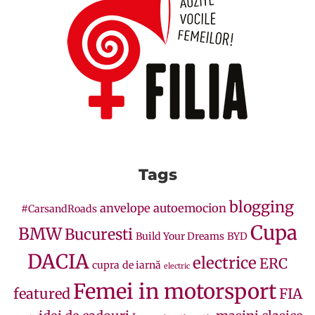
Tags
blogging
anvelope
autoemocion
#CarsandRoads
Cupa
BMW
Bucuresti
Build Your Dreams
BYD
DACIA
electrice
ERC
cupra
de iarnă
electric
Femei in motorsport
featured
FIA