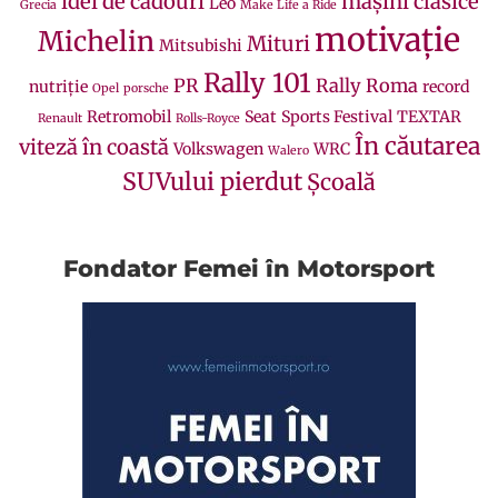
idei de cadouri
mașini clasice
Leo
Grecia
Make Life a Ride
motivație
Michelin
Mituri
Mitsubishi
Rally 101
PR
Rally Roma
nutriție
record
Opel
porsche
Retromobil
Seat
Sports Festival
TEXTAR
Renault
Rolls-Royce
În căutarea
viteză în coastă
Volkswagen
WRC
Walero
SUVului pierdut
Școală
Fondator Femei în Motorsport