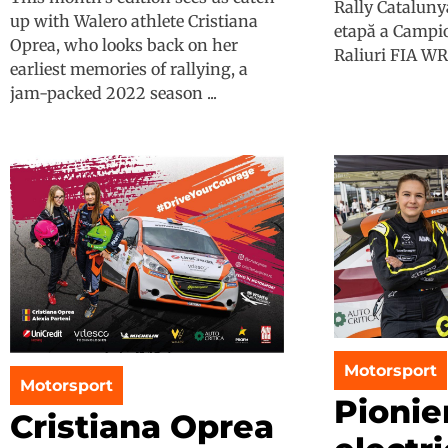
Rally Cataluny
up with Walero athlete Cristiana
etapă a Campi
Oprea, who looks back on her
Raliuri FIA WRC,
earliest memories of rallying, a
jam-packed 2022 season ...
Motorsport
Motorsport
Pionie
Cristiana Oprea