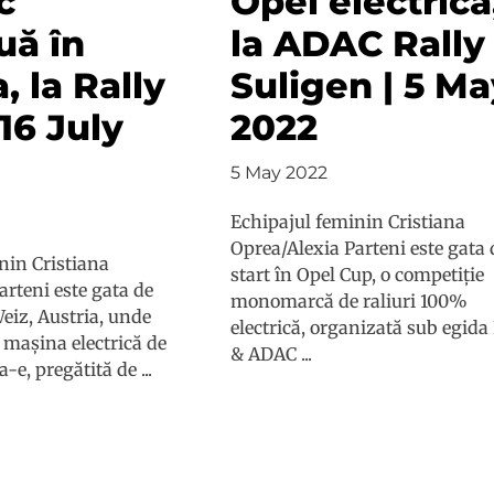
c
Opel electrică
uă în
la ADAC Rally
, la Rally
Suligen | 5 M
16 July
2022
5 May 2022
Echipajul feminin Cristiana
Oprea/Alexia Parteni este gata 
nin Cristiana
start în Opel Cup, o competiție
arteni este gata de
monomarcă de raliuri 100%
Weiz, Austria, unde
electrică, organizată sub egida
 mașina electrică de
& ADAC ...
-e, pregătită de ...