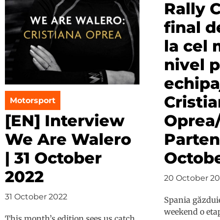
Rally 
final 
la cel 
nivel 
echipa
Cristi
Motorsport
Oprea/
[EN] Interview
Parteni
We Are Walero
Octobe
| 31 October
2022
20 October 20
31 October 2022
Spania găzduie
weekend o etap
This month’s edition sees us catch