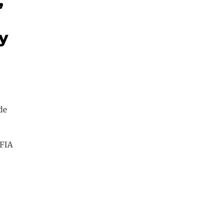
,
ay
de
 FIA