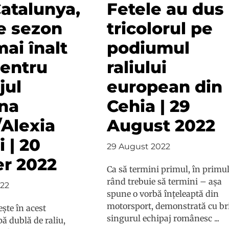
Catalunya,
Fetele au dus
de sezon
tricolorul pe
mai înalt
podiumul
pentru
raliului
jul
european din
ana
Cehia | 29
Alexia
August 2022
 | 20
29 August 2022
r 2022
Ca să termini primul, în primu
rând trebuie să termini – așa
22
spune o vorbă înțeleaptă din
motorsport, demonstrată cu br
ște în acest
singurul echipaj românesc ...
ă dublă de raliu,