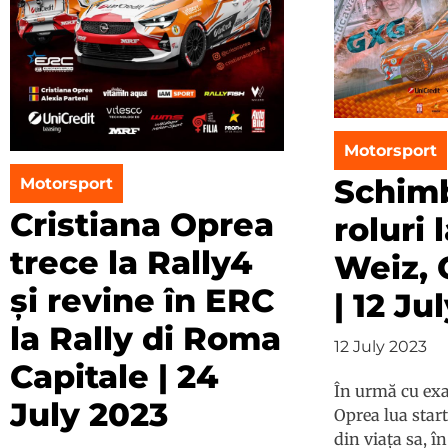
Motorsport
Schim
Motorsport
Cristiana Oprea
roluri 
trece la Rally4
Weiz, 
și revine în ERC
| 12 Ju
la Rally di Roma
12 July 2023
Capitale | 24
În urmă cu exac
July 2023
Oprea lua start
din viața sa, î