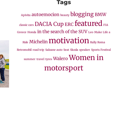
Tags
blogging
autoemocion
BMW
Apivita
beauty
featured
DACIA Cup
ERC
classic cars
FIA
in the search of the SUV
Greece
Honda
Leo
Make Life a
motivation
Michelin
Ride
Rally Roma
Retromobil
road trip
Saloane auto
Seat
Skoda
speaker
Sports Festival
Women in
Walero
summer
travel
tyres
motorsport