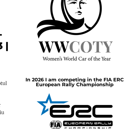
-
 |
In 2026 I am competing in the FIA ERC
otul
European Rally Championship
r
iu