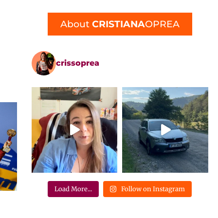
About
CRISTIANA
OPREA
crissoprea
Load More...
Follow on Instagram