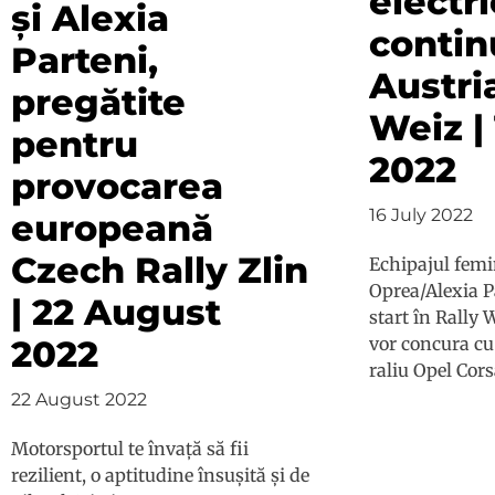
electri
și Alexia
contin
Parteni,
Austria
pregătite
Weiz | 
pentru
2022
provocarea
16 July 2022
europeană
Czech Rally Zlin
Echipajul femi
Oprea/Alexia P
| 22 August
start în Rally 
2022
vor concura cu
raliu Opel Corsa
22 August 2022
Motorsportul te învață să fii
rezilient, o aptitudine însușită și de