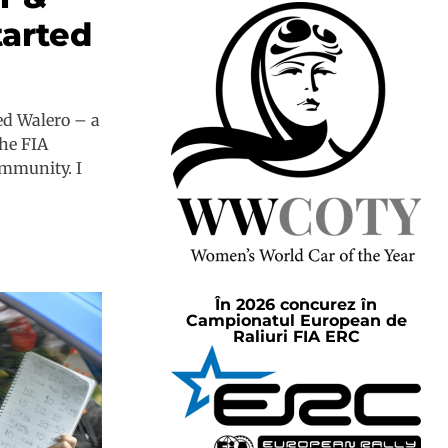
tarted
ed Walero – a
the FIA
mmunity. I
În 2026 concurez în
Campionatul European de
Raliuri FIA ERC