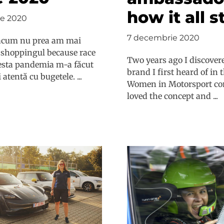
how it all s
e 2020
7 decembrie 2020
acum nu prea am mai
 shoppingul because race
Two years ago I discover
cesta pandemia m-a făcut
brand I first heard of in 
 atentă cu bugetele. ...
Women in Motorsport co
loved the concept and ...