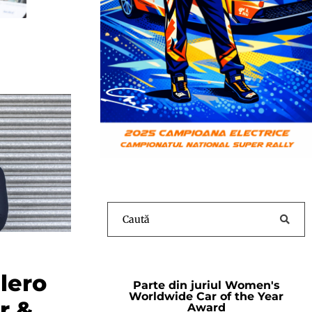
lero
Parte din juriul Women's
Worldwide Car of the Year
r &
Award