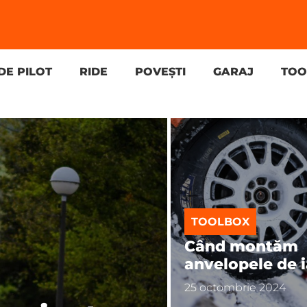
DE PILOT
RIDE
POVEȘTI
GARAJ
TOO
TOOLBOX
Când montăm
anvelopele de 
25 octombrie 2024