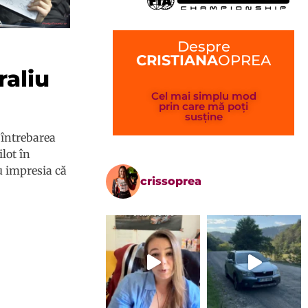
Despre
CRISTIANA
OPREA
raliu
Cel mai simplu mod
prin care mă poți
susține
 întrebarea
lot în
u impresia că
crissoprea