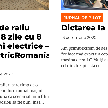
JURNAL DE PILOT
 de raliu
Dictarea la 
8 zile cu 8
13 octombrie 2020
i electrice –
Am primit extrem de des
ctricRomania
“ce face mai exact un copi
mașina de raliu”. Mulți a
cel din dreapta stă cu ...
ie 2020
raliuri care timp de o
conduce numai mașini
sună ca scenariul unui film
sibil să fie bun. Însă ...