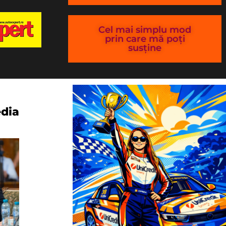
Cel mai simplu mod
prin care mă poți
susține
edia
Super Rally București, 10 octombrie 2026