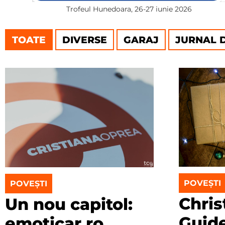
Trofeul Hunedoara, 26-27 iunie 2026
TOATE
DIVERSE
GARAJ
JURNAL D
POVEȘTI
POVEȘTI
Chris
Un nou capitol:
Guid
emoticar.ro