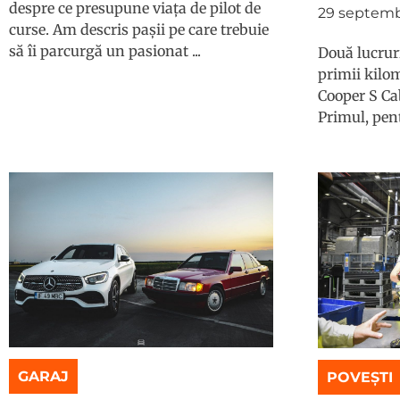
despre ce presupune viața de pilot de
29 septemb
curse. Am descris pașii pe care trebuie
să îi parcurgă un pasionat ...
Două lucrur
primii kilom
Cooper S Cab
Primul, pent
GARAJ
POVEȘTI