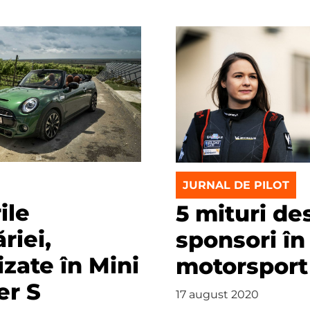
JURNAL DE PILOT
ile
5 mituri de
riei,
sponsori în
zate în Mini
motorsport
er S
17 august 2020