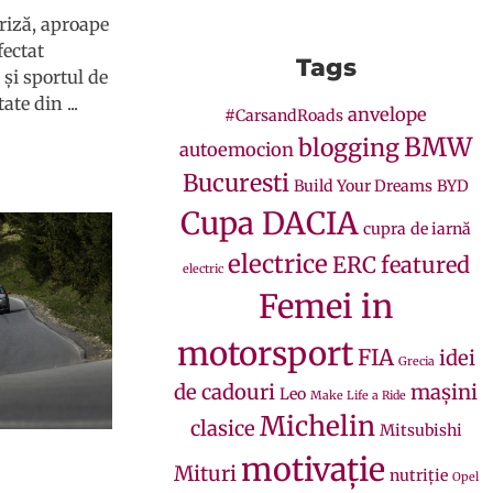
riză, aproape
fectat
Tags
 și sportul de
te din ...
anvelope
#CarsandRoads
BMW
blogging
autoemocion
Bucuresti
Build Your Dreams
BYD
Cupa DACIA
cupra
de iarnă
electrice
ERC
featured
electric
Femei in
motorsport
FIA
idei
Grecia
de cadouri
mașini
Leo
Make Life a Ride
Michelin
clasice
Mitsubishi
motivație
Mituri
nutriție
Opel