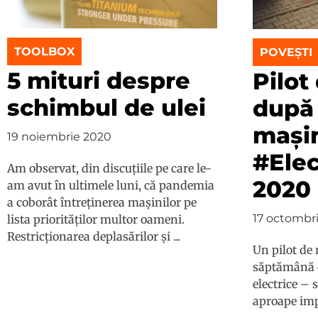
TOOLBOX
POVEȘTI
5 mituri despre
Pilot
schimbul de ulei
după 
mașin
19 noiembrie 2020
#Ele
Am observat, din discuțiile pe care le-
2020
am avut în ultimele luni, că pandemia
a coborât întreținerea mașinilor pe
17 octombr
lista priorităților multor oameni.
Restricționarea deplasărilor și ...
Un pilot de 
săptămână 
electrice – 
aproape impo