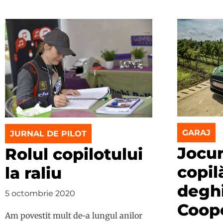
GARAJ
JURNAL DE PILOT
Jocur
Rolul copilotului
copilă
la raliu
deghi
5 octombrie 2020
Coop
Am povestit mult de-a lungul anilor