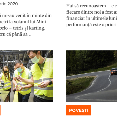
rie 2020
Hai să recunoaștem – e c
fiecare dintre noi a fost a
i mi-au venit în minte din
financiar în ultimele luni
etri la volanul lui Mini
performanță este o priorita
rio – tetris și karting.
ru că până să ...
POVEȘTI