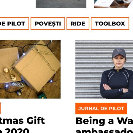
E PILOT
POVEȘTI
RIDE
TOOLBOX
JURNAL DE PILOT
tmas Gift
Being a Wa
e 2020
ambassado